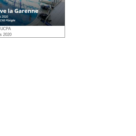
 UCPA
s 2020