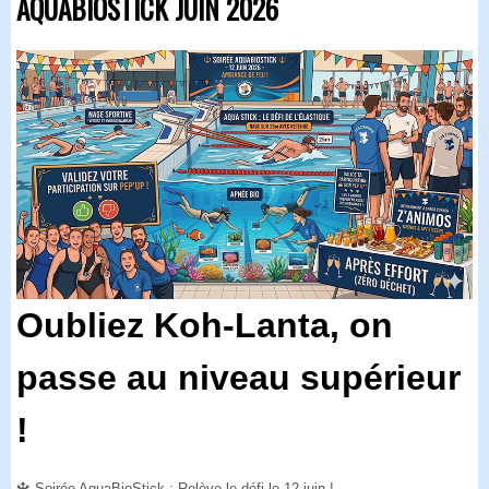
AQUABIOSTICK JUIN 2026
Oubliez Koh-Lanta, on
passe au niveau supérieur
!
🔱 Soirée AquaBioStick : Relève le défi le 12 juin !