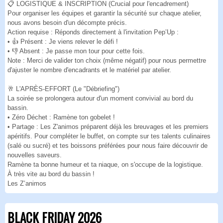
📋 LOGISTIQUE & INSCRIPTION (Crucial pour l'encadrement)
Pour organiser les équipes et garantir la sécurité sur chaque atelier,
nous avons besoin d'un décompte précis.
Action requise : Réponds directement à l'invitation Pep’Up :
• 👍 Présent : Je viens relever le défi !
• 👎 Absent : Je passe mon tour pour cette fois.
Note : Merci de valider ton choix (même négatif) pour nous permettre
d'ajuster le nombre d'encadrants et le matériel par atelier.
🥂 L'APRÈS-EFFORT (Le "Débriefing")
La soirée se prolongera autour d'un moment convivial au bord du
bassin.
• Zéro Déchet : Ramène ton gobelet !
• Partage : Les Z'animos préparent déjà les breuvages et les premiers
apéritifs. Pour compléter le buffet, on compte sur tes talents culinaires
(salé ou sucré) et tes boissons préférées pour nous faire découvrir de
nouvelles saveurs.
Ramène ta bonne humeur et ta niaque, on s'occupe de la logistique.
À très vite au bord du bassin !
Les Z’animos
BLACK FRIDAY 2026