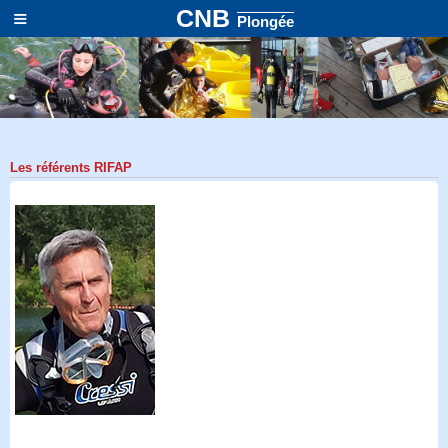
≡
CNB
Plongée
Les référents RIFAP