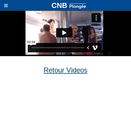
≡
CNB
Plongée
>
Retour Videos