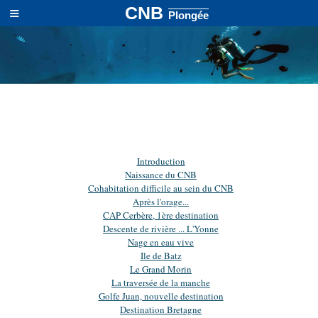
≡
CNB
Plongée
Introduction
Naissance du CNB
Cohabitation difficile au sein du CNB
Après l'orage...
CAP Cerbère, 1ère destination
Descente de rivière ... L'Yonne
Nage en eau vive
Ile de Batz
Le Grand Morin
La traversée de la manche
Golfe Juan, nouvelle destination
Destination Bretagne