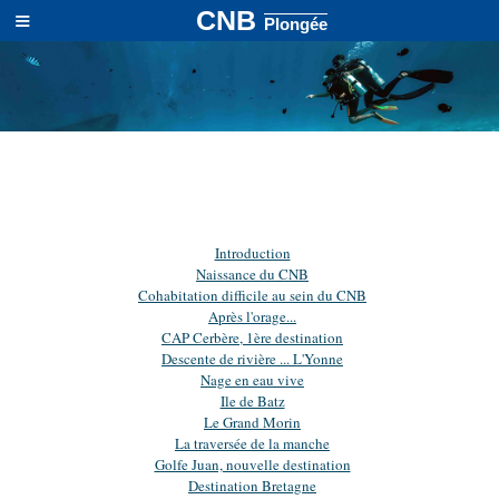
≡
CNB
Plongée
Introduction
Naissance du CNB
Cohabitation difficile au sein du CNB
Après l'orage...
CAP Cerbère, 1ère destination
Descente de rivière ... L'Yonne
Nage en eau vive
Ile de Batz
Le Grand Morin
La traversée de la manche
Golfe Juan, nouvelle destination
Destination Bretagne