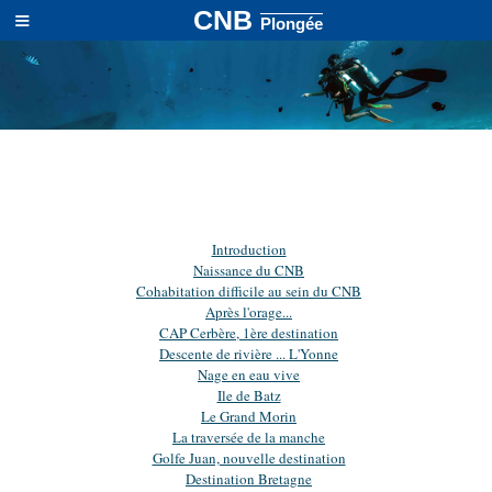
≡
CNB
Plongée
Introduction
Naissance du CNB
Cohabitation difficile au sein du CNB
Après l'orage...
CAP Cerbère, 1ère destination
Descente de rivière ... L'Yonne
Nage en eau vive
Ile de Batz
Le Grand Morin
La traversée de la manche
Golfe Juan, nouvelle destination
Destination Bretagne