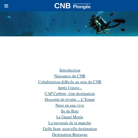
≡
CNB
Plongée
Introduction
Naissance du CNB
Cohabitation difficile au sein du CNB
Après l'orage...
CAP Cerbère, 1ère destination
Descente de rivière ... L'Yonne
Nage en eau vive
Ile de Batz
Le Grand Morin
La traversée de la manche
Golfe Juan, nouvelle destination
Destination Bretagne