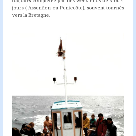
toujours complétée par des week ends de 3 ou 4
jours ( Assention ou Pentecôte), souvent tournés
vers la Bretagne.